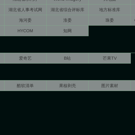
湖北省人事考试网
湖北省综合评标库
地方标准库
海河委
淮委
珠委
HYCOM
知网
爱奇艺
B站
芒果TV
酷软清单
果核剥壳
图片素材