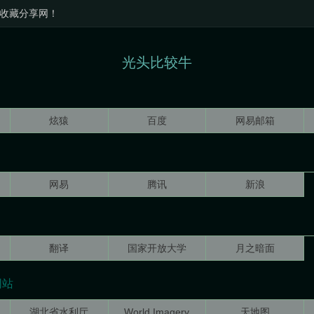
收藏分享网！
光头比较牛
炫猿
百度
网易邮箱
网易
腾讯
新浪
翻译
国家开放大学
月之暗面
网站
湖北省水利厅
World Imagery
天地图