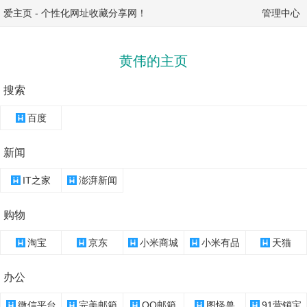
爱主页
-
个性化网址收藏分享网！
管理中心
黄伟的主页
搜索
百度
新闻
IT之家
澎湃新闻
购物
淘宝
京东
小米商城
小米有品
天猫
办公
微信平台
完美邮箱
QQ邮箱
图怪兽
91营销宝