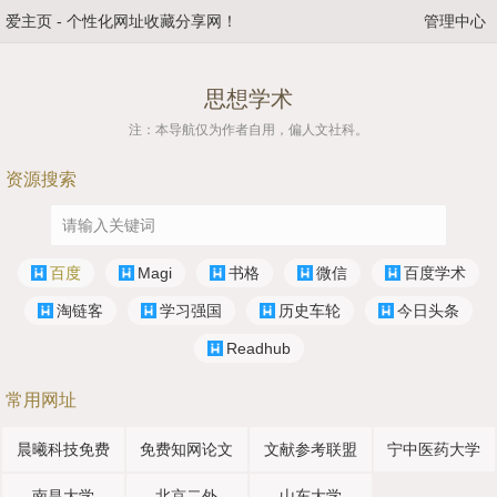
爱主页
-
个性化网址收藏分享网！
管理中心
思想学术
注：本导航仅为作者自用，偏人文社科。
资源搜索
百度
Magi
书格
微信
百度学术
淘链客
学习强国
历史车轮
今日头条
Readhub
常用网址
晨曦科技免费
免费知网论文
文献参考联盟
宁中医药大学
南昌大学
北京二外
山东大学