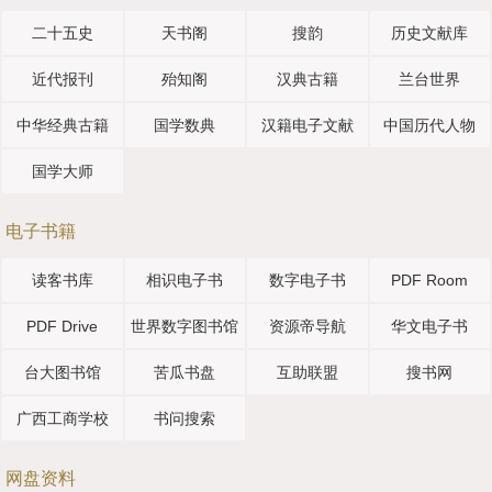
二十五史
天书阁
搜韵
历史文献库
近代报刊
殆知阁
汉典古籍
兰台世界
中华经典古籍
国学数典
汉籍电子文献
中国历代人物
国学大师
电子书籍
读客书库
相识电子书
数字电子书
PDF Room
PDF Drive
世界数字图书馆
资源帝导航
华文电子书
台大图书馆
苦瓜书盘
互助联盟
搜书网
广西工商学校
书问搜索
网盘资料