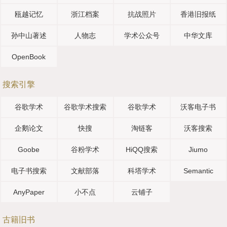
瓯越记忆
浙江档案
抗战照片
香港旧报纸
孙中山著述
人物志
学术公众号
中华文库
OpenBook
搜索引擎
谷歌学术
谷歌学术搜索
谷歌学术
沃客电子书
企鹅论文
快搜
淘链客
沃客搜索
Goobe
谷粉学术
HiQQ搜索
Jiumo
电子书搜索
文献部落
科塔学术
Semantic
AnyPaper
小不点
云铺子
古籍旧书