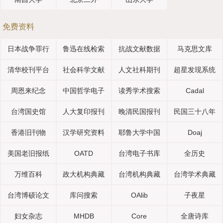
免费资料
日本战争罪行
鲁迅在线检索
抗战文献数据
马克思文库
清华校刊平台
社会科学文献
人文社科期刊
超星发现系统
周恩来纪念
中国哲学电子
读秀学术搜索
Cadal
台湾国史馆
人大复印报刊
晚清民国报刊
民国三十八年
香港旧刊物
汉学研究资料
耶鲁大学中国
Doaj
美国老旧报纸
OATD
台湾电子书库
全历史
万维百科
政大机构典藏
台湾机构典藏
台湾学术典藏
台湾博硕论文
库问搜索
OAlib
子夜星
妇女杂志
MHDB
Core
全唐诗库