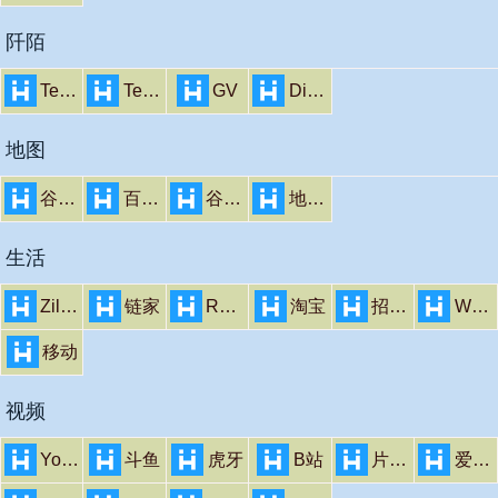
阡陌
TextNow
TextFree
GV
Discord
地图
谷歌地球
百度地图
谷歌地图
地图合集
生活
Zillow
链家
Realtor
淘宝
招聘_百度
Weather
移动
视频
Youtube
斗鱼
虎牙
B站
片吧影院
爱奇艺