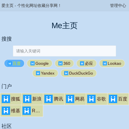
爱主页
-
个性化网址收藏分享网！
管理中心
Me主页
搜搜
百度
Google
360
必应
Lookao
Yandex
DuckDuckGo
门户
搜狐
新浪
腾讯
网易
谷歌
百度
维基
Rambler
社区