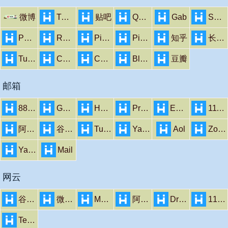
微博
Twitter
贴吧
Quora
Gab
SafeChat
Parler
Reddit
Pixelfed
Pinterest
知乎
长毛象
Tumblr
Counter Social
Cohost
Bluesky
豆瓣
邮箱
88完美邮箱
GMX
Hotmail
Protonmail
Email.com
111.com
阿里邮箱
谷歌邮箱
Tutanota
Yahoo
Aol
Zoho
Yandex
Mail
网云
谷歌网盘
微软网盘
MEGA
阿里云盘
Dropbox
115网盘
TeraBox